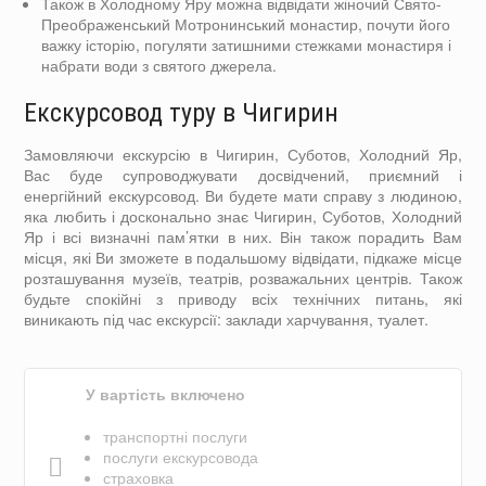
Також в Холодному Яру можна відвідати жіночий Свято-
Преображенський Мотронинський монастир, почути його
важку історію, погуляти затишними стежками монастиря і
набрати води з святого джерела.
Екскурсовод туру в Чигирин
Замовляючи екскурсію в Чигирин, Суботов, Холодний Яр,
Вас буде супроводжувати досвідчений, приємний і
енергійний екскурсовод. Ви будете мати справу з людиною,
яка любить і досконально знає Чигирин, Суботов, Холодний
Яр і всі визначні пам’ятки в них. Він також порадить Вам
місця, які Ви зможете в подальшому відвідати, підкаже місце
розташування музеїв, театрів, розважальних центрів. Також
будьте спокійні з приводу всіх технічних питань, які
виникають під час екскурсії: заклади харчування, туалет.
У вартість включено
транспортні послуги
послуги екскурсовода
страховка