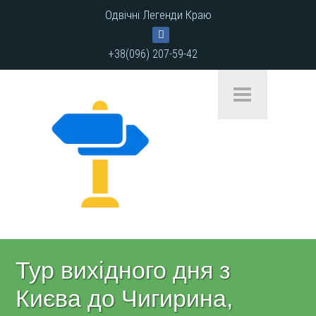
Одвічні Легенди Краю
+38(096) 207-59-42
Тур вихідного дня з
Києва до Чигирина,