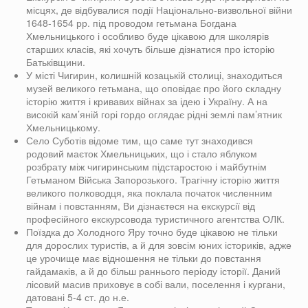
місцях, де відбувалися події Національно-визвольної війни
1648-1654 рр. під проводом гетьмана Богдана
Хмельницького і особливо буде цікавою для школярів
старших класів, які хочуть більше дізнатися про історію
Батьківщини.
У місті Чигирин, колишній козацькій столиці, знаходиться
музей великого гетьмана, що оповідає про його складну
історію життя і кривавих війнах за ідею і Україну. А на
високій кам’яній горі гордо оглядає рідні землі пам’ятник
Хмельницькому.
Село Суботів відоме тим, що саме тут знаходився
родовий маєток Хмельницьких, що і стало яблуком
розбрату між чигиринським підстаростою і майбутнім
Гетьманом Війська Запорозького. Трагічну історію життя
великого полководця, яка поклала початок численним
війнам і повстанням, Ви дізнаєтеся на екскурсії від
професійного екскурсовода туристичного агентства ОЛК.
Поїздка до Холодного Яру точно буде цікавою не тільки
для дорослих туристів, а й для зовсім юних істориків, адже
це урочище має відношення не тільки до повстання
гайдамаків, а й до більш раннього періоду історії. Даний
лісовий масив приховує в собі вали, поселення і кургани,
датовані 5-4 ст. до н.е.