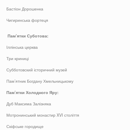
Бастіон Дорошенка
Чигиринська фортеця
Пам’ятки Суботова:
Іллінська церква
Три криниці
Субботовский історичний музей
Пам’ятник Богдану Хмельницькому
Пам’ятки Холодного Яру:
Дуб Максима Залізняка
Мотронинський монастир XVI століття
Скіфське городище