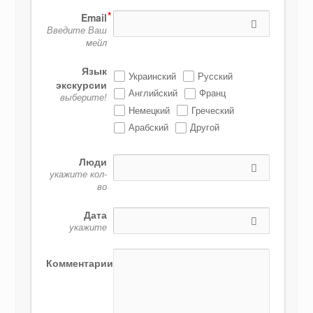
Email
Введите Ваш
мейл
Язык
Украинский
Русский
экскурсии
Английский
Франц
выберите!
Немецкий
Греческий
Арабский
Другой
Люди
укажите кол-
во
Дата
укажите
Комментарии