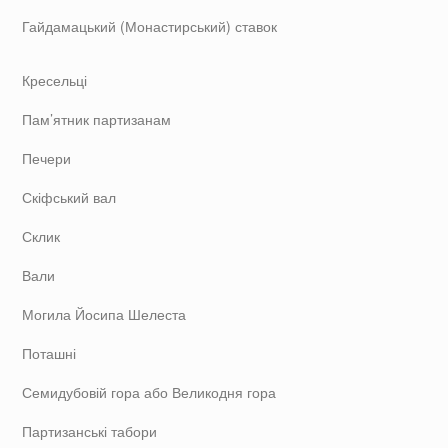
Гайдамацький (Монастирський) ставок
Кресельці
Пам’ятник партизанам
Печери
Скіфський вал
Склик
Вали
Могила Йосипа Шелеста
Поташні
Семидубовій гора або Великодня гора
Партизанські табори