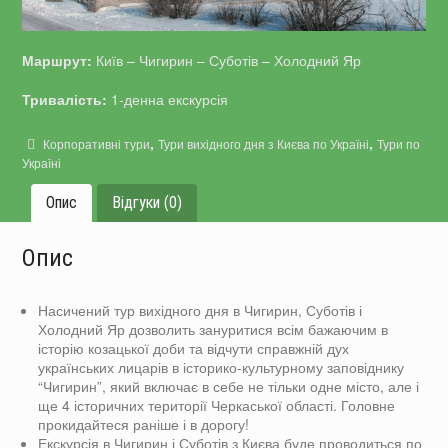
Маршрут:
Київ – Чигирин – Суботів – Холодний Яр
Тривалість:
1-денна екскурсія
,
,
Корпоративні тури
Тури вихідного дня з Києва по Україні
Тури по
Україні
Опис
Відгуки (0)
Опис
Насичений тур вихідного дня в Чигирин, Суботів і
Холодний Яр дозволить зануритися всім бажаючим в
історію козацької доби та відчути справжній дух
українських лицарів в історико-культурному заповіднику
“Чигирин”, який включає в себе не тільки одне місто, але і
ще 4 історичних території Черкаської області. Головне
прокидайтеся раніше і в дорогу!
Екскурсія в Чигирин і Суботів з Києва буде проводиться по