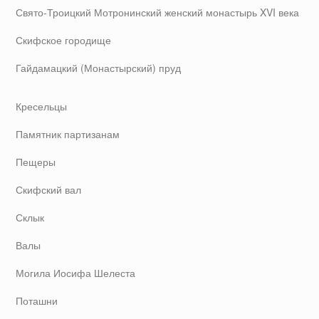
Свято-Троицкий Мотронинский женский монастырь XVI века
Скифское городище
Гайдамацкий (Монастырский) пруд
Кресельцы
Памятник партизанам
Пещеры
Скифский вал
Склык
Валы
Могила Иосифа Шелеста
Поташни