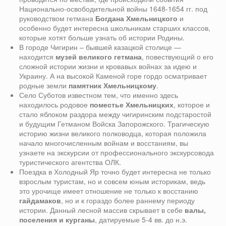
Национально-освободительной войны 1648-1654 гг. под
руководством гетмана
Богдана Хмельницкого
и
особенно будет интересна школьникам старших классов,
которые хотят больше узнать об истории Родины.
В городе Чигирин – бывшей казацкой столице —
находится
музей великого гетмана
, повествующий о его
сложной истории жизни и кровавых войнах за идею и
Украину. А на высокой Каменой горе гордо осматривает
родные земли
памятник Хмельницкому
.
Село Суботов известном тем, что именно здесь
находилось родовое
поместье Хмельницких
, которое и
стало яблоком раздора между чигиринским подстаростой
и будущим Гетманом Войска Запорожского. Трагическую
историю жизни великого полководца, которая положила
начало многочисленным войнам и восстаниям, вы
узнаете на экскурсии от профессионального экскурсовода
туристического агентства ОЛК.
Поездка в Холодный Яр точно будет интересна не только
взрослым туристам, но и совсем юным историкам, ведь
это урочище имеет отношение не только к восстанию
гайдамаков
, но и к гораздо более раннему периоду
истории. Данный лесной массив скрывает в себе
валы,
поселения и курганы
, датируемые 5-4 вв. до н.э.