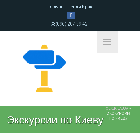
Одвічні Легенди Краю
+38(096) 207-59-42
OLK.KIEV.UA
>
ЭКСКУРСИИ
Экскурсии по Киеву
ПО КИЕВУ