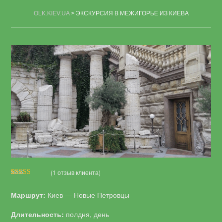
OLK.KIEV.UA
>
ЭКСКУРСИЯ В МЕЖИГОРЬЕ ИЗ КИЕВА
(
1
отзыв клиента)
Рейтинг
1
5.00
из 5 на
Маршрут:
Киев — Новые Петровцы
основе
опроса
пользователя
Длительность:
полдня, день