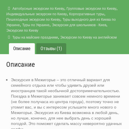
,
,
Автобусные экскурсии по Киеву
Групповые экскурсии по Киеву
,
,
Индивидуальные экскурсии по Киеву
Корпоративные туры
,
Пешеходные экскурсии по Киеву
Туры выходного дня из Киева по
,
,
,
Украине
Туры по Украине
Экскурсии для школьников - Киев
Экскурсии по Киеву
,
Туры на майские праздники
Экскурсии по Киеву на английском
Описание
Отзывы (1)
Описание
Экскурсия в Межигорье – это отличный вариант для
семейного отдыха или чтобы удивить друзей или
иностранцев такой необычной достопримечательностью.
Поездка в Межигорье занимает совсем немного времени
(не более получаса из центра города), поэтому точно не
утомит вас, и вы с интересом услышите много нового о
Межигорье. Экскурсия из Киева возможна в любой день,
но лучше, конечно, для нее выбрать день с хорошей
погодой. Это поможет сделать массу невероятно удачных
селфи.