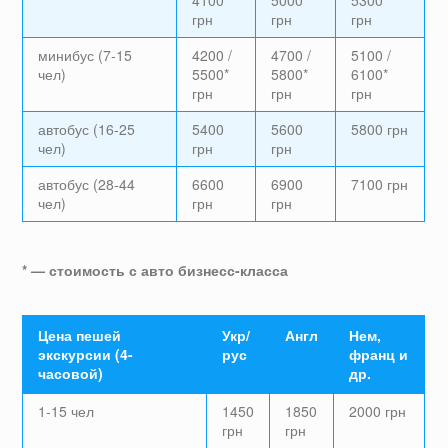
грн
грн
грн
минибус (7-15
4200 /
4700 /
5100 /
чел)
5500*
5800*
6100*
грн
грн
грн
автобус (16-25
5400
5600
5800 грн
чел)
грн
грн
автобус (28-44
6600
6900
7100 грн
чел)
грн
грн
* — стоимость с авто бизнесс-класса
Цена пешей
Укр/
Англ
Нем,
экскурсии (4-
рус
франц и
часовой)
др.
1-15 чел
1450
1850
2000 грн
грн
грн