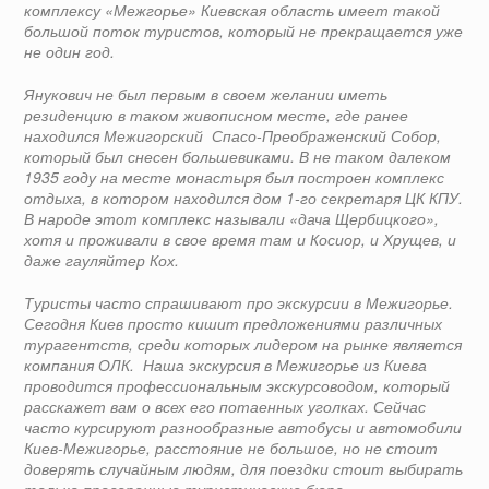
комплексу «Межгорье» Киевская область имеет такой
большой поток туристов, который не прекращается уже
не один год.
Янукович не был первым в своем желании иметь
резиденцию в таком живописном месте, где ранее
находился Межигорский Спасо-Преображенский Собор,
который был снесен большевиками. В не таком далеком
1935 году на месте монастыря был построен комплекс
отдыха, в котором находился дом 1-го секретаря ЦК КПУ.
В народе этот комплекс называли «дача Щербицкого»,
хотя и проживали в свое время там и Косиор, и Хрущев, и
даже гауляйтер Кох.
Туристы часто спрашивают про экскурсии в Межигорье.
Сегодня Киев просто кишит предложениями различных
турагентств, среди которых лидером на рынке является
компания ОЛК. Наша экскурсия в Межигорье из Киева
проводится профессиональным экскурсоводом, который
расскажет вам о всех его потаенных уголках. Сейчас
часто курсируют разнообразные автобусы и автомобили
Киев-Межигорье, расстояние не большое, но не стоит
доверять случайным людям, для поездки стоит выбирать
только проверенные туристические бюро.