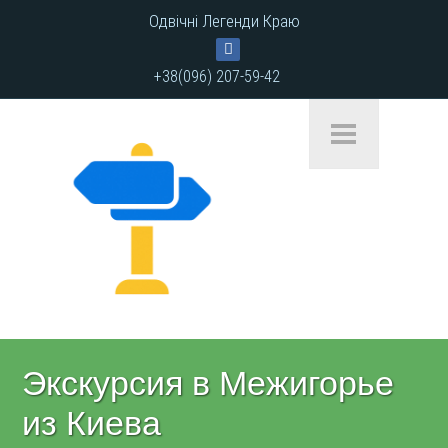
Одвічні Легенди Краю
+38(096) 207-59-42
Экскурсия в Межигорье
из Киева