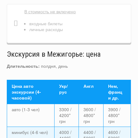
В стоимость не включено
входные билеты
личные расходы
Экскурсия в Межигорье: цена
Длительность:
полдня, день
Цена авто
Укр/
Англ
Нем,
экскурсии (4-
рус
франц
часовой)
и др.
авто (1-3 чел)
3300 /
3600 /
3900 /
4200*
4800*
4800*
грн
грн
грн
минибус (4-6 чел)
4000 /
4400 /
4600 /
4100*
5000*
5300*