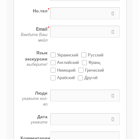
Но.тел
Email
Введите Ваш
мейл
Язык
Украинский
Русский
экскурсии
Английский
Франц
выберите!
Немецкий
Греческий
Арабский
Другой
Люди
укажите кол-
во
Дата
укажите
Комментарии