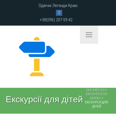
Одвічні Легенди Краю
+38(096) 207-59-42
OLK.KIEV.UA
>
ЕКСКУРСІЇ ПО
Екскурсії для дітей
КИЄВУ
>
ЕКСКУРСІЇ ДЛЯ
ДІТЕЙ