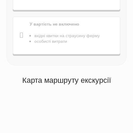
У вартість не включено
вхідні квитки на страусину ферму
особисті витрати
Карта маршруту екскурсії