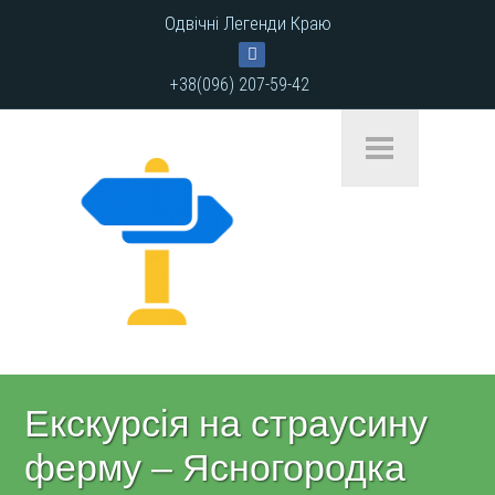
Одвічні Легенди Краю
+38(096) 207-59-42
Екскурсія на страусину
ферму – Ясногородка