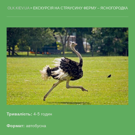
OLK.KIEV.UA
>
ЕКСКУРСІЯ НА СТРАУСИНУ ФЕРМУ – ЯСНОГОРОДКА
Тривалість:
4-5 годин
Формат:
автобусна