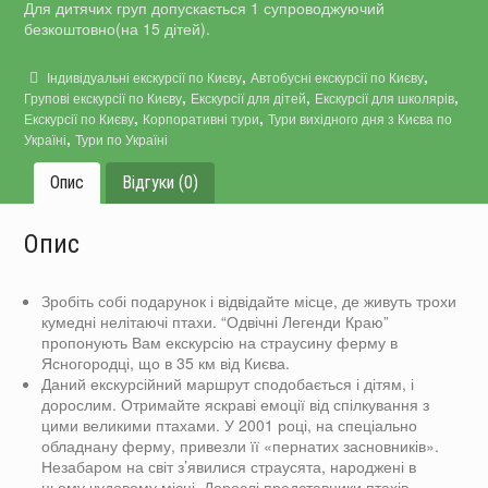
Для дитячих груп допускається 1 супроводжуючий
безкоштовно(на 15 дітей).
,
,
Індивідуальні екскурсії по Києву
Автобусні екскурсії по Києву
,
,
,
Групові екскурсії по Києву
Екскурсії для дітей
Екскурсії для школярів
,
,
Екскурсії по Києву
Корпоративні тури
Тури вихідного дня з Києва по
,
Україні
Тури по Україні
Опис
Відгуки (0)
Опис
Зробіть собі подарунок і відвідайте місце, де живуть трохи
кумедні нелітаючі птахи. “Одвічні Легенди Краю”
пропонують Вам екскурсію на страусину ферму в
Ясногородці, що в 35 км від Києва.
Даний екскурсійний маршрут сподобається і дітям, і
дорослим. Отримайте яскраві емоції від спілкування з
цими великими птахами. У 2001 році, на спеціально
обладнану ферму, привезли її «пернатих засновників».
Незабаром на світ з’явилися страусята, народжені в
цьому чудовому місці. Дорослі представники птахів