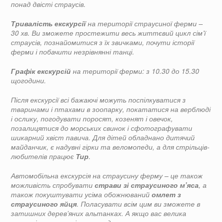
понад двісті страусів.
Тривалість екскурсії
на території страусиної ферми –
30 хв. Ви зможете простежити весь життєвий цикл сім’ї
страусів, познайомитися з їх звичками, почути історії
ферми і побачити незрівнянні танці.
Графік екскурсій
на території ферми: з 10.30 до 15.30
щогодини.
Після екскурсії всі бажаючі можуть поспілкуватися з
тваринами і птахами в зоопарку, покататися на верблюді
і ослику, погодувати поросят, козенят і овечок,
позалицятися до морських свинок і сфотографувати
шикарний хвіст павича. Для дітей обладнано дитячий
майданчик, є надувні гірки та веломопеди, а для стрільців-
любителів працює
Тир
.
Автомобільна екскурсія на страусину ферму – це також
можливість спробувати
страви зі страусиного м’яса
, а
також покуштувати усіма обожнюваний
омлет з
страусиного яйця
. Поласувати всім цим ви зможете в
затишних дерев’яних альтанках. А якщо вас велика