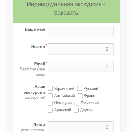
Индивидуальная экскурсия - 
Заказать!
Ваше имя
Но.тел
Email
Введите Ваш
мейл
Язык
Украинский
Русский
экскурсии
Английский
Франц
выберите!
Немецкий
Греческий
Арабский
Другой
Люди
укажите кол-