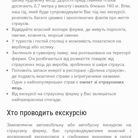
досягають 2,7 метра у висоту і важать близько 160 кг. Втім,
наш гід, який буде супроводжувати Вас під час екскурсії,
розповість багато цікавих і захоплюючих фактів про життя
страусів.
Відвідайте власний зоопарк ферми, де живуть поросята,
овечки, козенята, морські свинки.
У туристів і гостей столиці є можливість покататися на
верблюді або ослику.
Загляньте в сувенірну лавку, яка розташована на території
ферми. Очі розбігаються від розмаїття товарів: від
страусиних яєць до виробів, зроблених зі шкіри страуса.
Поповніть запаси енергії в ресторані «Долина страусів»,
де подають екзотичні страви з інтригуючими назвами.
Одне з найпопулярніших страв є
омлет зі страусиних
яєць
.
Від екскурсії на страусину ферму у Вас залишаться
найпрекрасніші спогади.
Хто проводить екскурсію
Замовляючи автомобільну або автобусну екскурсію на
страусину ферму, Вас супроводжуватиме знаючий і
досвідчений екскурсовод з глибокими знаннями в галузі