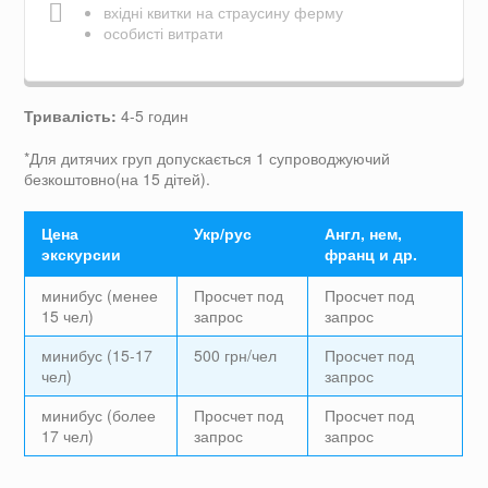
вхідні квитки на страусину ферму
особисті витрати
Тривалість:
4-5 годин
*Для дитячих груп допускається 1 супроводжуючий
безкоштовно(на 15 дітей).
Цена
Укр/рус
Англ, нем,
экскурсии
франц и др.
минибус (менее
Просчет под
Просчет под
15 чел)
запрос
запрос
минибус (15-17
500 грн/чел
Просчет под
чел)
запрос
минибус (более
Просчет под
Просчет под
17 чел)
запрос
запрос