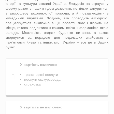
історії та культури столиці України. Екскурсія на страусину
ферму разом з нашим гідом дозволить не тільки зануритися
в атмосферу захоплюючої природи, а й повзаємодіяти з
кумедними звірятами. Людина, яка проводить екскурсію,
спеціалізується виключно в цій області, знає і любить це
місце, готова поділитися з кожним всією інформацією якою
володіє. Можливість задати будь-яке питання, а також
звернутися за порадою для подальших знайомств з
пам’ятками Києва та інших міст України – все це в Ваших
руках.
У вартість включено
транспортні послуги
послуги екскурсовода
страховка
У вартість не включено