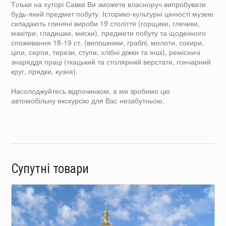
Тільки на хуторі Савки Ви зможете власноруч випробувати
будь-який предмет побуту. Історико-культурні цінності музею
складають глиняні вироби 19 століття (горщики, глечики,
макітри, гладишки, миски), предмети побуту та щоденного
споживання 18-19 ст. (вилошники, граблі, молоти, сокири,
ціпи, серпи, терези, ступи, хлібні діжки та інші), ремісничі
знаряддя праці (ткацький та столярний верстати, гончарний
круг, прядки, кузня).
Насолоджуйтесь відпочинком, а ми зробимо цю
автомобільну екскурсію для Вас незабутньою.
Супутні товари