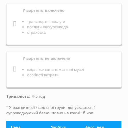
У вартість включено
транспортні послуги
послуги екскурсовода
страховка
У вартість не включено
вхідні квитки в тематичні музеї
особисті витрати
Тривалість:
4-5 год
* У разі дитячої / шкільної групи, допускається 1
супроводжуючий безкоштовно на кожні 15 чол.
Цена
Укр/рус
Англ, нем,