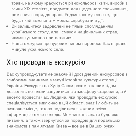
трави, на якому красуються різнокольорові квіти, вироби з
глини XIX століття, предмети для щоденного споживання,
ремісничі знаряддя праці. Родзинкою музею є те, що
будь-який «експонат» можна спробувати в дії.
Ви залишитеся задоволені не тільки спогляданням
українського столу, але і смаком національних страв,
якими тут можна пригоститися.
Наша екскурсія пречудовим чином перенесе Вас в цікаве
минуле українського села.
Хто проводить екскурсію
Вас супроводжуватиме знаючий і досвідчений екскурсовод з
глибокими знаннями в галузі історії та культури столиці
України. Екскурсія на Хутір Савки разом з нашим гідом
дозволить не тільки зануритися в атмосферу старовини, а й
весело провести час. Людина, яка проводить екскурсію,
спеціалізується виключно в цій області, знає і любить це
визначне місце, готова поділитися з кожним всією
інформацією якою володіє. Можливість задати будь-яке
питання, а також звернутися за порадою для подальших
знайомств з пам’ятками Києва – все це в Ваших руках.