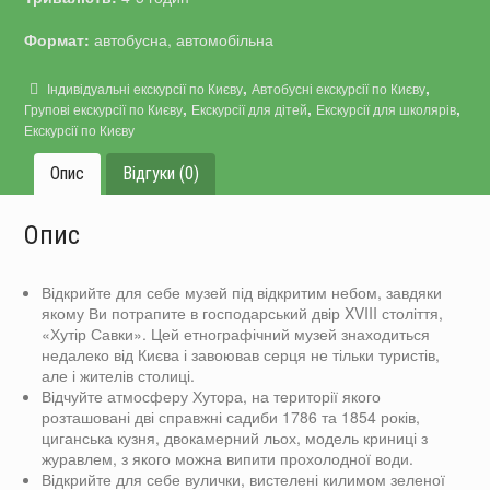
Формат:
автобусна, автомобільна
,
,
Індивідуальні екскурсії по Києву
Автобусні екскурсії по Києву
,
,
,
Групові екскурсії по Києву
Екскурсії для дітей
Екскурсії для школярів
Екскурсії по Києву
Опис
Відгуки (0)
Опис
Відкрийте для себе музей під відкритим небом, завдяки
якому Ви потрапите в господарський двір XVIII століття,
«Хутір Савки». Цей етнографічний музей знаходиться
недалеко від Києва і завоював серця не тільки туристів,
але і жителів столиці.
Відчуйте атмосферу Хутора, на території якого
розташовані дві справжні садиби 1786 та 1854 років,
циганська кузня, двокамерний льох, модель криниці з
журавлем, з якого можна випити прохолодної води.
Відкрийте для себе вулички, вистелені килимом зеленої