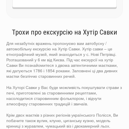
Трохи про екскурсію на Хутір Савки
Для незабутніх вражень пропонуємо вам автобусну /
автомобільну екскурсію на Хутір Савки. Хутір савки – це
етнографічний музей, який знаходиться у с. Нові Петрівці.
Розташований у 6 км від Києва. Під час екскурсії на хутір
Савки Ви познайомитеся з двома автентичними маєтками,
які датуються 1786 і 1854 роками. Заповнені ці два дивних
маєтки безліччю старовинних речей.
На Хуторі Савки у Вас буде можливість покуштувати страви з
печі, приготовлені за старовинними рецептами,
насолодитися старовинним фольклором, і відчути
атмосферу старовинних традицій і звичаїв.
Крім двох маєтків з різних регіонів українського Полісся, Ви
побачите також вулик, клуню, циганську кузню, модель
криниці з журавлем, чумацький віз і двокамерний льох.