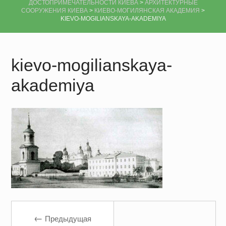
ДОСТОПРИМЕЧАТЕЛЬНОСТИ КИЕВА
>
АРХИТЕКТУРНЫЕ
СООРУЖЕНИЯ КИЕВА
>
КИЕВО-МОГИЛЯНСКАЯ АКАДЕМИЯ
>
KIEVO-MOGILIANSKAYA-AKADEMIYA
kievo-mogilianskaya-
akademiya
←
Предыдущая