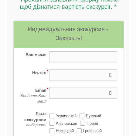
щоб дізнатися вартість екскурсії. *
Индивидуальная экскурсия - 
Заказать!
Ваше имя
Но.тел
Email
Введите Ваш
мейл
Язык
Украинский
Русский
экскурсии
Английский
Франц
выберите!
Немецкий
Греческий