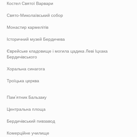
Костел Святої Варвари
Свято-Миколаївський собор
Монастир кармелітів
Історичний музей Бердичева
Єврейське кладовище і могила цадика Леві Іцхака
Бердичівського
Хоральна синагога
Троїцька церква
Пам’ятник Бальзаку
Центральна площа
Бердичівський пивзавод
Комерційне училище