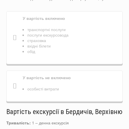
У вартість включено
транспортні послуги
послуги екскурсовода
страховка
вхідні білети
обід
У вартість не включено
особисті витрати
Вартість екскурсії в Бердичів, Верхівню
Тривалість:
1 – денна екскурсія