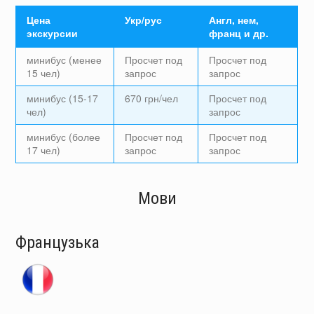
Цена
Укр/рус
Англ, нем,
экскурсии
франц и др.
минибус (менее
Просчет под
Просчет под
15 чел)
запрос
запрос
минибус (15-17
670 грн/чел
Просчет под
чел)
запрос
минибус (более
Просчет под
Просчет под
17 чел)
запрос
запрос
Мови
Французька