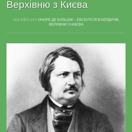
Верхівню з Києва
OLK.KIEV.UA
>
ОНОРЕ ДЕ БАЛЬЗАК – ЕКСКУРСІЯ В БЕРДИЧІВ,
ВЕРХІВНЮ З КИЄВА