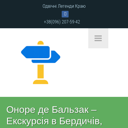
Одвічні Легенди Краю
+38(096) 207-59-42
Оноре де Бальзак –
Екскурсія в Бердичів,