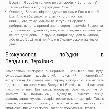
Евеліні: “Я зробив те, чого не зміг зробити Бонапарт! У
твоєму обличчі я підпорядкував Росію!”.
Оноре де Бальзак підпорядкував не тільки Росію в особі
Емілії, але і багатьох читачів, як того часу, так і
нинішнього, тому Бальзаківські тури в Бердичеві
набирають популярності навіть серед іноземців. Замовити
тур можна на будь-який день, крім понеділка, і триває він
всього один день, що зручно, наприклад, для вихідного,
або якщо Ваші гості приїхали в Україну всього на кілька
днів.
Екскурсовод поїздки в
Бердичів, Верхівню
Замовляючи екскурсію в Бердичів і Верхівню, Вас буде
супроводжувати досвідчений, приємний і енергійний
екскурсовод. Ви будете мати справу з людиною, яка любить
і досконально знає місто Бердичів і Верхівню, і всі визначні
пам’ятки в них. Він також порадить Вам місця, які Ви
зможете в подальшому відвідати, підкаже місце
розташування музеїв, театрів, розважальних центрів. Також
будьте спокійні з приводу всіх технічних питань, які
виникають під час екскурсії: заклади харчування, туалет.