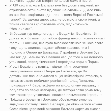
Верхівню, адже вся історія почалася саме з нього.
У XIX столітті, коли Бальзак вже був досить відомий, він
отримував сотні листів від своїх шанувальниць, але більш
за все його зацікавив один лист з села Верхівні Російської
Імперії. Загадкова адресатка не розкрила свого імені, а
тільки хвалила і критикувала його, підписуючись
“Незнайомка”.
Вибравши тур вихідного дня в Бердичів і Верхівню, Ви
дізнаєтеся більше про любов французького письменника і
графині Ганської, яка була високоосвіченою жінкою свого
часу, що славилась надзвичайною красою, чим і
полонила Оноре де Бальзака. У графині в Верхівні був
маєток, де Бальзак жив певний час, до того ж на повному
утриманні, перед вінчанням і переїздом пари в Париж.
У селі Верхівня в наші дні відкритий літературно-
меморіальний музей Оноре де Бальзака, де Ви
детальніше познайомитеся з цієї неймовірної історією, а
також зможете побачити розкішний палац Ганських,
прикрашений барельєфами на міфологічну тематику, і
погуляти по парку неподалік, де півтори сотні років тому
там також прогулювались великий письменник і графиня.
Поїздка в Бердичів і Верхівню обов’язково включає
відвідини костелу Святої Варвари, де обвінчалися кохані.
Саме після церемонії вінчання Бальзак жартома сказав