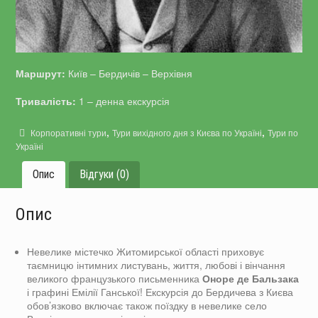
Маршрут:
Київ – Бердичів – Верхівня
Тривалість:
1 – денна екскурсія
,
,
Корпоративні тури
Тури вихідного дня з Києва по Україні
Тури по
Україні
Опис
Відгуки (0)
Опис
Невелике містечко Житомирської області приховує
таємницю інтимних листувань, життя, любові і вінчання
великого французького письменника
Оноре де Бальзака
і графині Емілії Ганської! Екскурсія до Бердичева з Києва
обов’язково включає також поїздку в невелике село