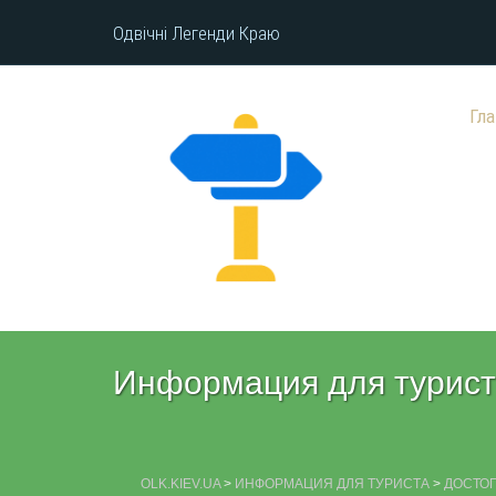
Одвічні Легенди Краю
Гл
Информация для турис
OLK.KIEV.UA
>
ИНФОРМАЦИЯ ДЛЯ ТУРИСТА
>
ДОСТО