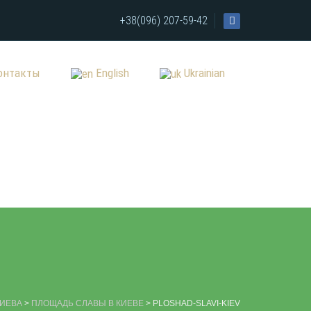
+38(096) 207-59-42
онтакты
English
Ukrainian
КИЕВА
>
ПЛОЩАДЬ СЛАВЫ В КИЕВЕ
>
PLOSHAD-SLAVI-KIEV