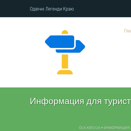
Одвічні Легенди Краю
Гл
Информация для турис
OLK.KIEV.UA
>
ИНФОРМАЦИЯ 