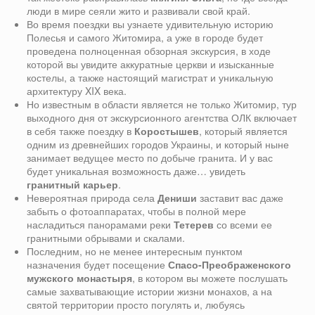
люди в мире сеяли жито и развивали свой край.
Во время поездки вы узнаете удивительную историю
Полесья и самого Житомира, а уже в городе будет
проведена полноценная обзорная экскурсия, в ходе
которой вы увидите аккуратные церкви и изысканные
костелы, а также настоящий магистрат и уникальную
архитектуру XIX века.
Но известным в области является не только Житомир, тур
выходного дня от экскурсионного агентства ОЛК включает
в себя также поездку в
Коростышев
, который является
одним из древнейших городов Украины, и который ныне
занимает ведущее место по добыче гранита. И у вас
будет уникальная возможность даже… увидеть
гранитный карьер
.
Невероятная природа села
Дениши
заставит вас даже
забыть о фотоаппаратах, чтобы в полной мере
насладиться панорамами реки
Тетерев
со всеми ее
гранитными обрывами и скалами.
Последним, но не менее интересным пунктом
назначения будет посещение
Спасо-Преображенского
мужского монастыря
, в котором вы можете послушать
самые захватывающие истории жизни монахов, а на
святой территории просто погулять и, любуясь