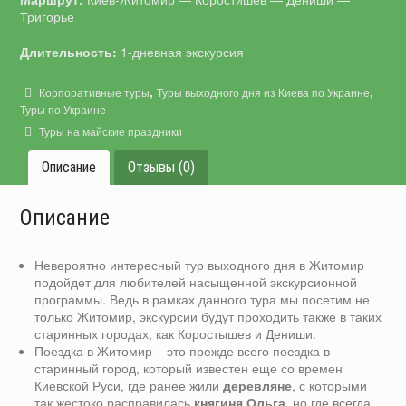
Тригорье
Длительность:
1-дневная экскурсия
,
,
Корпоративные туры
Туры выходного дня из Киева по Украине
Туры по Украине
Туры на майские праздники
Описание
Отзывы (0)
Описание
Невероятно интересный тур выходного дня в Житомир
подойдет для любителей насыщенной экскурсионной
программы. Ведь в рамках данного тура мы посетим не
только Житомир, экскурсии будут проходить также в таких
старинных городах, как Коростышев и Дениши.
Поездка в Житомир – это прежде всего поездка в
старинный город, который известен еще со времен
Киевской Руси, где ранее жили
деревляне
, с которыми
так жестоко расправилась
княгиня Ольга
, но где всегда