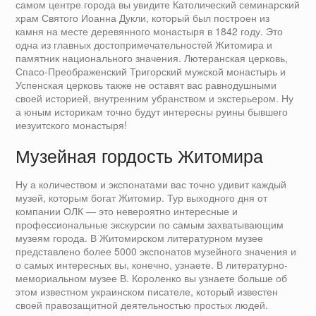
самом центре города вы увидите Католический семинарский
храм Святого Иоанна Дукли, который был построен из
камня на месте деревянного монастыря в 1842 году. Это
одна из главных достопримечательностей Житомира и
памятник национального значения. Лютеранская церковь,
Спасо-Преображенский Тригорский мужской монастырь и
Успенская церковь также не оставят вас равнодушными
своей историей, внутренним убранством и экстерьером. Ну
а юным историкам точно будут интересны руины бывшего
иезуитского монастыря!
Музейная гордость Житомира
Ну а количеством и экспонатами вас точно удивит каждый
музей, которым богат Житомир. Тур выходного дня от
компании ОЛК — это невероятно интересные и
профессиональные экскурсии по самым захватывающим
музеям города. В Житомирском литературном музее
представлено более 5000 экспонатов музейного значения и
о самых интересных вы, конечно, узнаете. В литературно-
мемориальном музее В. Короленко вы узнаете больше об
этом известном украинском писателе, который известен
своей правозащитной деятельностью простых людей.