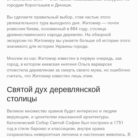
городам Коростышев и Дениши.
Вы сделаете правильный выбор, став частью этого
увлекательного тура выходного дня. Житомир — почти
ровесник Киева, основанный в 884 году, столица
древнеславянского народа деревлян. На обзорной
экскурсии по Житомиру вы узнаете больше об истории этого
значимого для истории Украины города.
Многим из нас Житомир известен в первую очередь, как
город, в котором киевская княгиня Ольга варварски
отомстила деревлянам за смерть своего мужа, но ошибочно
считать, что Житомир известен лишь этим.
Святой дух деревлянской
столицы
Великое множество храмов будет интересно и людям
верующим, и ценителям изысканной архитектуры.
Католический Собор Святой Софии был построен в 1751
год в стиле барокко и классицизм, внутри храма
сохранилась невероятная лепнина и настенная живопись. В