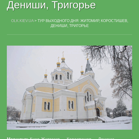
Дениши, Тригорье
OLK.KIEV.UA
>
ТУР ВЫХОДНОГО ДНЯ: ЖИТОМИР, КОРОСТИШЕВ,
ДЕНИШИ, ТРИГОРЬЕ
Маршрут:
Киев-Житомир — Коростишев — Дениши —