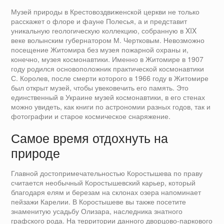
Музей природы в Крестовоздвиженской церкви не только
расскажет о флоре и фауне Полесья, а и представит
уникальную геологическую коллекцию, собранную в XIX
веке волынским губернатором М. Чертковым. Невозможно
посещение Житомира без музея пожарной охраны и,
конечно, музея космонавтики. Именно в Житомире в 1907
году родился основоположник практической космонавтики
С. Королев, после смерти которого в 1966 году в Житомире
был открыт музей, чтобы увековечить его память. Это
единственный в Украине музей космонавтики, в его стенах
можно увидеть, как книги по астрономии разных годов, так и
фотографии и старое космическое снаряжение.
Самое время отдохнуть на
природе
Главной достопримечательностью Коростышева по праву
считается необычный Коростышевский карьер, который
благодаря елям и березам на склонах озера напоминает
пейзажи Карелии. В Коростышеве вы также посетите
знаменитую усадьбу Олизара, наследника знатного
графского рода. На территории данного дворцово-паркового