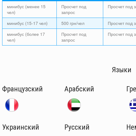
минибус (менее 15
Просчет под
Просчет под 
чел)
запрос
минибус (15-17 чел)
500 грн/чел
Просчет под 
минибус (более 17
Просчет под
Просчет под 
чел)
запрос
Языки
Французский
Арабский
Гр
Украинский
Русский
Не