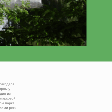
лагодаря
ярны у
дин из
 парковой
ры парка
асами реки