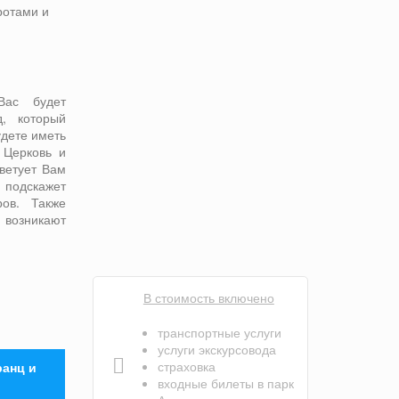
ротами и
Вас будет
д, который
удете иметь
 Церковь и
ветует Вам
подскажет
ров. Также
е возникают
В стоимость включено
транспортные услуги
услуги экскурсовода
страховка
ранц и
входные билеты в парк