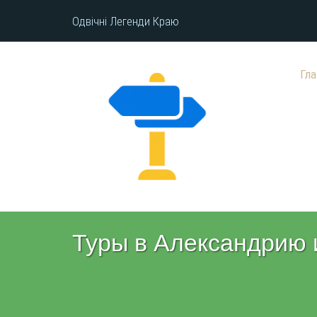
Одвічні Легенди Краю
Гл
Туры в Александрию 