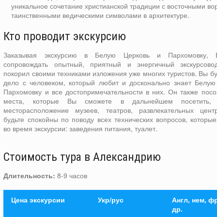
уникальное сочетание христианской традиции с восточными во
таинственными ведическими символами в архитектуре.
Кто проводит экскурсию
Заказывая экскурсию в Белую Церковь и Пархомовку, 
сопровождать опытный, приятный и энергичный экскурсово
покорил своими техниками изложения уже многих туристов. Вы б
дело с человеком, который любит и досконально знает Белую
Пархомовку и все достопримечательности в них. Он также посо
места, которые Вы сможете в дальнейшем посетить, 
месторасположение музеев, театров, развлекательных цент
будьте спокойны по поводу всех технических вопросов, которы
во время экскурсии: заведения питания, туалет.
Стоимость тура в Александрию
Длительность:
8-9 часов
Цена экскурсии
Укр/рус
Англ, нем, ф
др.