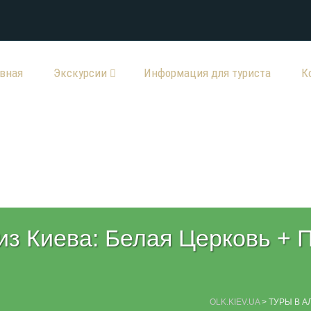
авная
Экскурсии
Информация для туриста
К
из Киева: Белая Церковь + 
OLK.KIEV.UA
>
ТУРЫ В А