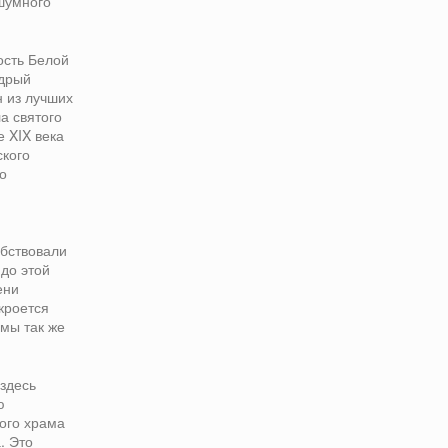
 шумного
ость Белой
удрый
н из лучших
а святого
 XIX века
ского
но
бствовали
 до этой
ени
кроется
мы так же
здесь
ю
ого храма
. Это