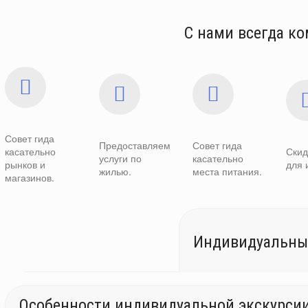
С нами всегда к
Совет гида
Предоставляем
Совет гида
касательно
Скид
услуги по
касательно
рынков и
для 
жилью.
места питания.
магазинов.
Индивидуальны
Особенности индивидуальной экскурси