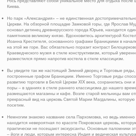
Рось представляют собой уникальное место для отдыха после
Киева.
Но парк «Александрия» – не единственная достопримечательн
Церкви. На обзорной площадке Замковой горы, где Ярослав М
основал детинец древнерусского города Юрьев, находится оди
памятников великому князю. Вдохновитесь архитектурой Костел
Иоанна Крестителя, основанного графами Браницкими в начале
на этой же горе. Вас обязательно поразит контраст Белоцерков
Краеведческого музея в стиле конструктивизм, который уверен
разместился прямо напротив костела в стиле классицизм.
Вы увидите так же настоящий Зимний дворец и Торговые ряды,
построенные графом Браницким. Именно Торговые ряды спосо
развитию торговли в Белой Церкви XIX века, сохранились они и
поры – в зданиях в стиле раннего классицизма до нашего врем
размещаются магазины и кафе. Возле старой мельницы вам от
прекрасный вид на церковь Святой Марии Магдалины, которую 
посетим.
Немногим знакомо название села Пархомовка, но ведь именно 
находится невероятная по красоте Покровская церковь, котору
практически не посещают экскурсанты. Основные паломники эт
– йоги и люди, которым интересна Индия и ведическая культура