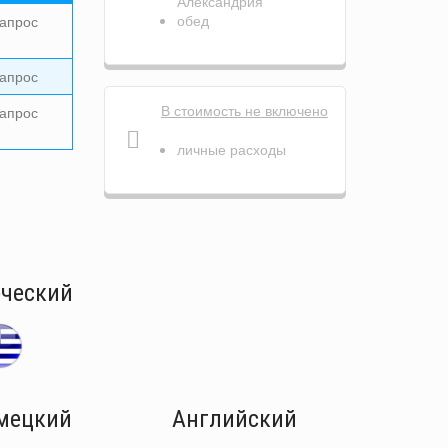
Александрия
обед
запрос
запрос
В стоимость не включено
запрос
личные расходы
еческий
мецкий
Английский